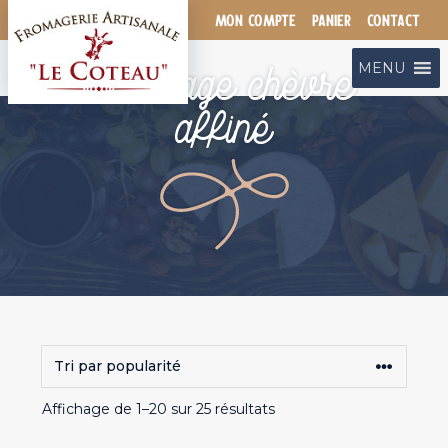
Aller
MON COMPTE
PANIER
CONTACT
au
contenu
Fromage chèvre
MENU
affiné
Trié
Affichage de 1–20 sur 25 résultats
par