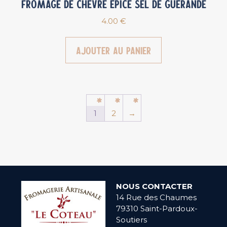
Fromage de chèvre épicé Sel de Guérande
4.00
€
Ajouter au panier
1
2
→
NOUS CONTACTER
14 Rue des Chaumes
79310 Saint-Pardoux-
Soutiers