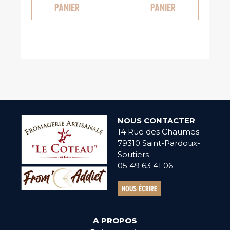
panier
panier
NOUS CONTACTER
14 Rue des Chaumes
79310 Saint-Pardoux-
Soutiers
05 49 63 41 06
Nous écrire
A PROPOS