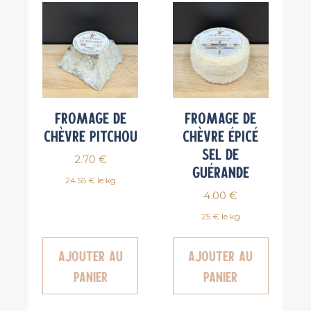
Fromage de
Fromage de
chèvre Pitchou
chèvre épicé
Sel de
2.70
€
Guérande
24.55 € le kg
4.00
€
25 € le kg
Ajouter au
Ajouter au
panier
panier