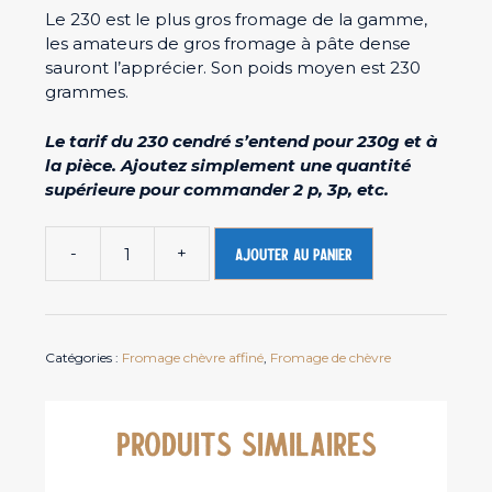
Le 230 est le plus gros fromage de la gamme,
les amateurs de gros fromage à pâte dense
sauront l’apprécier. Son poids moyen est 230
grammes.
Le tarif du 230 cendré s’entend pour 230g et à
la pièce. Ajoutez simplement une quantité
supérieure pour commander 2 p, 3p, etc.
-
+
Ajouter au panier
quantité
de
Fromage
de
Catégories :
Fromage chèvre affiné
,
Fromage de chèvre
chèvre
Le
230
cendré
PRODUITS SIMILAIRES