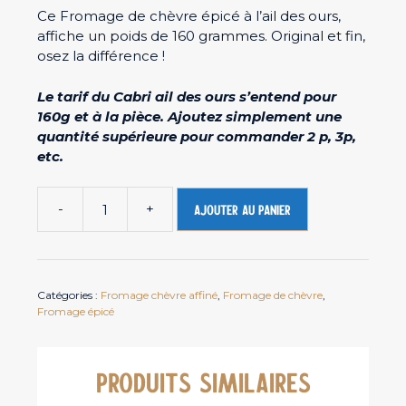
Ce Fromage de chèvre épicé à l’ail des ours,
affiche un poids de 160 grammes. Original et fin,
osez la différence !
Le tarif du Cabri ail des ours s’entend pour
160g et à la pièce. Ajoutez simplement une
quantité supérieure pour commander 2 p, 3p,
etc.
-
+
Ajouter au panier
quantité
de
Fromage
de
Catégories :
Fromage chèvre affiné
,
Fromage de chèvre
,
chèvre
Fromage épicé
épicé
Ail
des
PRODUITS SIMILAIRES
ours