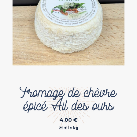
Fromage de chèvre
épicé Ail des ours
4.00
€
25 € le kg