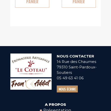
panier
panier
NOUS CONTACTER
14 Rue des Chaumes
79310 Saint-Pardoux-
Soutiers
05 49 63 41 06
Nous écrire
A PROPOS
Présentation