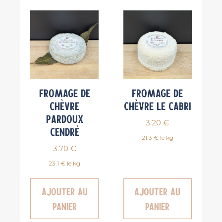
Fromage de
Fromage de
chèvre
chèvre Le Cabri
Pardoux
3.20
€
Cendré
21.3 € le kg
3.70
€
23.1 € le kg
Ajouter au
Ajouter au
panier
panier