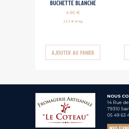
Buchette blanche
4.90
€
22.3 € le kg
Ajouter au panier
NOUS CO
14 Rue d
79310 Sai
05 49 63 
Nous écrir