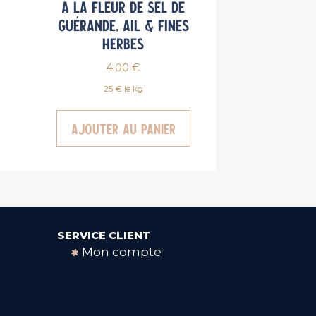
à la fleur de sel de
Guérande, ail & fines
herbes
4.00
€
25 € le kg
Ajouter au panier
SERVICE CLIENT
Mon compte