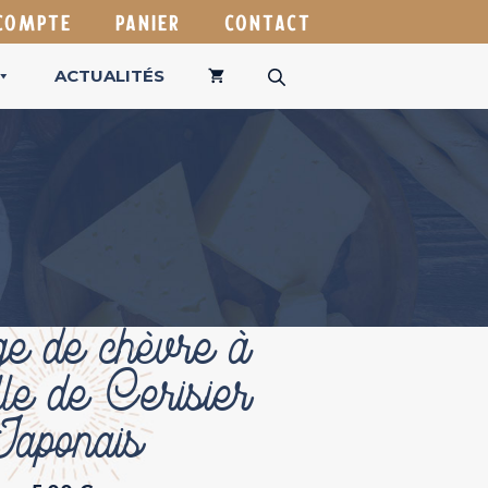
COMPTE
PANIER
CONTACT
ACTUALITÉS
e de chèvre à
lle de Cerisier
Japonais