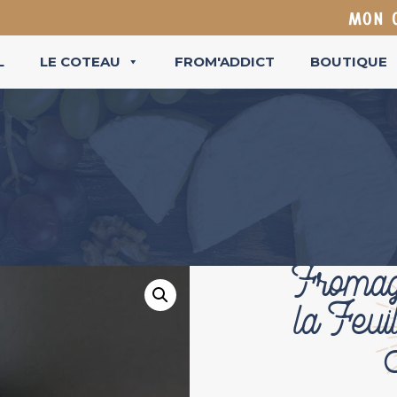
MON 
L
LE COTEAU
FROM'ADDICT
BOUTIQUE
Fromag
la Feui