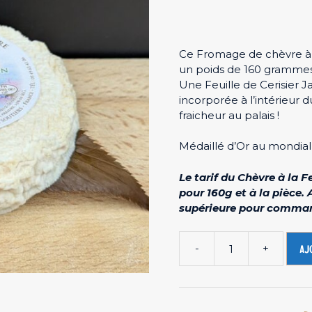
Ce Fromage de chèvre à la
un poids de 160 grammes
Une Feuille de Cerisier Ja
incorporée à l’intérieur
fraicheur au palais !
Médaillé d’Or au mondial
Le tarif du Chèvre à la F
pour 160g et à la pièce
supérieure pour command
-
+
Aj
quantité
de
Fromage
de