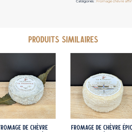
Catégories :
Fromage chèvre affi
chèvre
à
la
Feuille
de
Cerisier
PRODUITS SIMILAIRES
Japonais
Fromage de chèvre
Fromage de chèvre épi