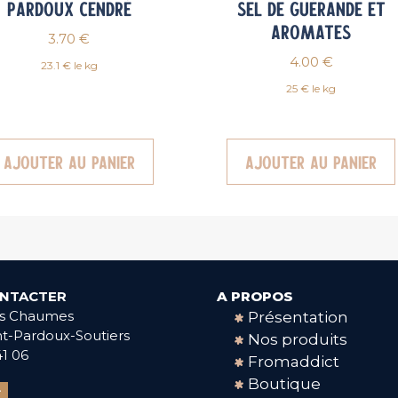
Pardoux Cendré
Sel de Guérande et
Aromates
3.70
€
4.00
€
23.1 € le kg
25 € le kg
Ajouter au panier
Ajouter au panier
NTACTER
A PROPOS
es Chaumes
Présentation
nt-Pardoux-Soutiers
Nos produits
41 06
Fromaddict
Boutique
e