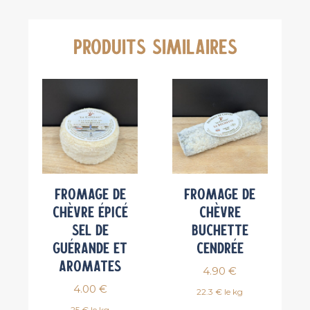
Cabri
cendré
PRODUITS SIMILAIRES
Fromage de
Fromage de
chèvre épicé
chèvre
Sel de
Buchette
Guérande et
cendrée
Aromates
4.90
€
4.00
€
22.3 € le kg
25 € le kg