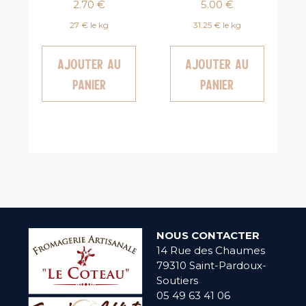
2.70
€
5.00
€
27 € le kg
31.25 € le kg
Ajouter au
Ajouter au
panier
panier
NOUS CONTACTER
14 Rue des Chaumes
79310 Saint-Pardoux-
Soutiers
05 49 63 41 06