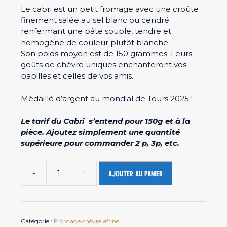
Le cabri est un petit fromage avec une croûte
finement salée au sel blanc ou cendré
renfermant une pâte souple, tendre et
homogène de couleur plutôt blanche.
Son poids moyen est de 150 grammes. Leurs
goûts de chèvre uniques enchanteront vos
papilles et celles de vos amis.
Médaillé d’argent au mondial de Tours 2025 !
Le tarif du Cabri s’entend pour 150g et à la
pièce. Ajoutez simplement une quantité
supérieure pour commander 2 p, 3p, etc.
-
+
Ajouter au panier
quantité
de
Fromage
de
Catégorie :
Fromage chèvre affiné
chèvre