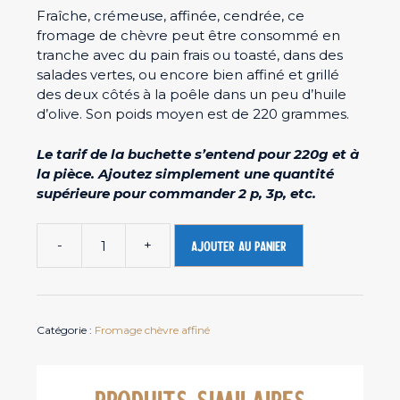
Fraîche, crémeuse, affinée, cendrée, ce
fromage de chèvre peut être consommé en
tranche avec du pain frais ou toasté, dans des
salades vertes, ou encore bien affiné et grillé
des deux côtés à la poêle dans un peu d’huile
d’olive. Son poids moyen est de 220 grammes.
Le tarif de la buchette s’entend pour 220g et à
la pièce. Ajoutez simplement une quantité
supérieure pour commander 2 p, 3p, etc.
-
+
Ajouter au panier
quantité
de
Fromage
de
Catégorie :
Fromage chèvre affiné
chèvre
Buchette
blanche
PRODUITS SIMILAIRES