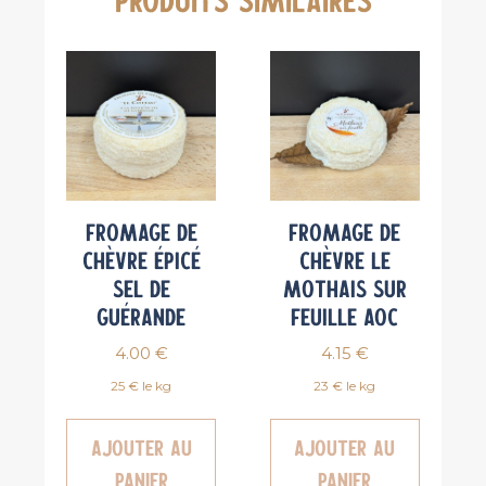
Fromage de
Fromage de
chèvre épicé
chèvre Le
Sel de
Mothais sur
Guérande
feuille AOC
4.00
€
4.15
€
25 € le kg
23 € le kg
Ajouter au
Ajouter au
panier
panier