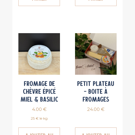
Fromage de
Petit Plateau
chèvre épicé
– Boite à
Miel & Basilic
fromages
4.00
€
24.00
€
25 € le kg