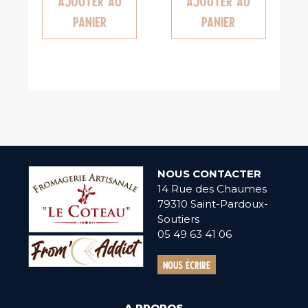
Ajouter au
Ajouter au
panier
panier
NOUS CONTACTER
14 Rue des Chaumes
79310 Saint-Pardoux-
Soutiers
05 49 63 41 06
Nous écrire
A PROPOS