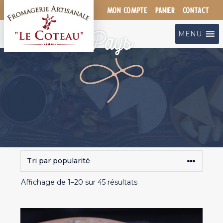
Aller
MON COMPTE
PANIER
CONTACT
au
contenu
Pays
MENU
Trié
Affichage de 1–20 sur 45 résultats
par
popularité