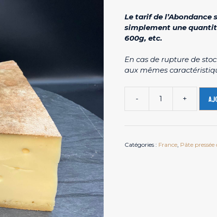
Le tarif de l’Abondance 
simplement une quantit
600g, etc.
En cas de rupture de sto
aux mêmes caractéristiqu
-
+
Aj
quantité
de
Abondance
AOP
Catégories :
France
,
Pâte pressée 
-
Fromage
de
vache