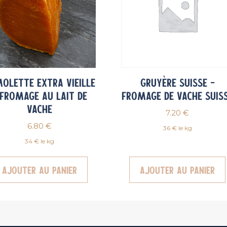
olette Extra Vieille
Gruyère Suisse –
 Fromage au lait de
Fromage de vache Suis
vache
7.20
€
6.80
€
36 € le kg
34 € le kg
Ajouter au panier
Ajouter au panier