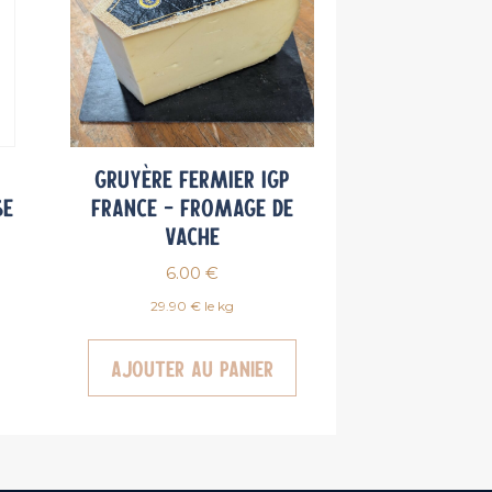
Gruyère fermier IGP
se
France – Fromage de
vache
6.00
€
29.90 € le kg
Ajouter au panier