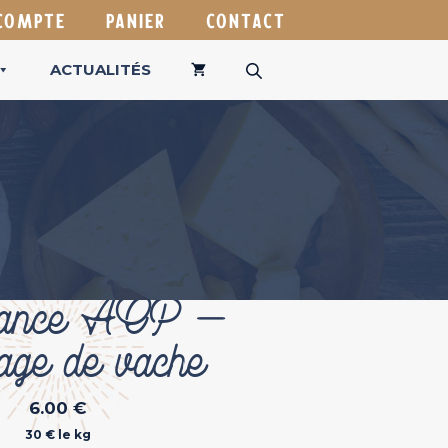
COMPTE
PANIER
CONTACT
ACTUALITÉS
dance AOP –
age de vache
6.00
€
30 € le kg