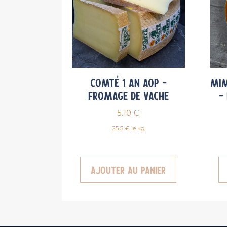
Comté 1 an AOP –
Mim
Fromage de vache
–
5.10
€
25.5 € le kg
Ajouter au panier