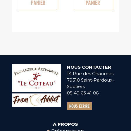
panier
panier
NOUS CONTACTER
14 Rue des Chaumes
79310 Saint-Pardoux-
Soutiers
05 49 63 41 06
Nous écrire
A PROPOS
Présentation