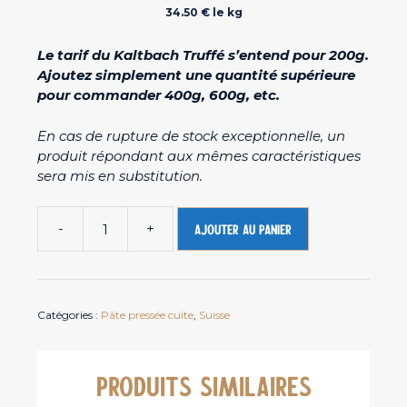
34.50 € le kg
Le tarif du Kaltbach Truffé s’entend pour 200g.
Ajoutez simplement une quantité supérieure
pour commander 400g, 600g, etc.
En cas de rupture de stock exceptionnelle, un
produit répondant aux mêmes caractéristiques
sera mis en substitution.
-
+
Ajouter au panier
quantité
de
Kaltbach
Truffé
Catégories :
Pâte pressée cuite
,
Suisse
-
Fromage
de
vache
PRODUITS SIMILAIRES
Suisse