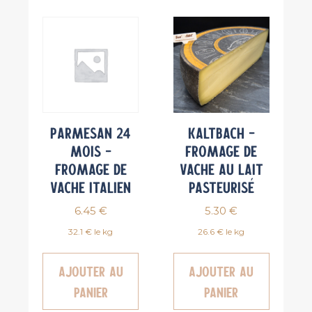
Parmesan 24
KALTBACH –
mois –
Fromage de
Fromage de
vache au lait
vache italien
pasteurisé
6.45
€
5.30
€
32.1 € le kg
26.6 € le kg
Ajouter au
Ajouter au
panier
panier