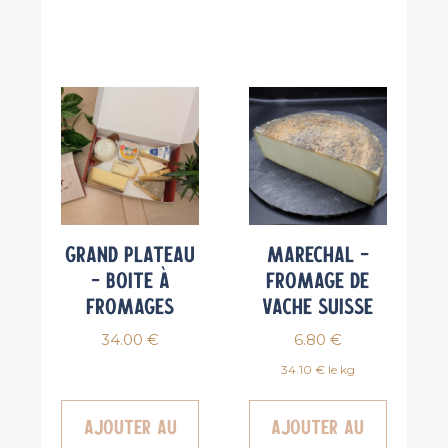
Grand Plateau
Marechal –
– Boite à
Fromage de
fromages
vache Suisse
34.00
€
6.80
€
34.10 € le kg
Ajouter au
Ajouter au