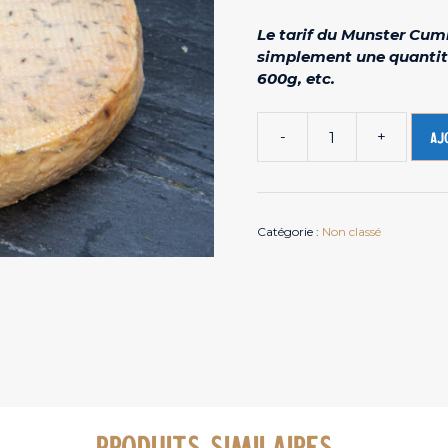
Le tarif du Munster Cum
simplement une quantit
600g, etc.
-
+
Aj
quantité
de
Munster
Cumin
Catégorie :
Non classé
-
Fromage
de
vache
PRODUITS SIMILAIRES