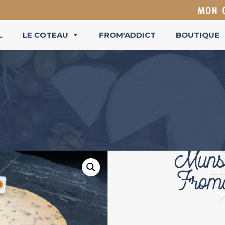
MON 
L
LE COTEAU
FROM'ADDICT
BOUTIQUE
Muns
From