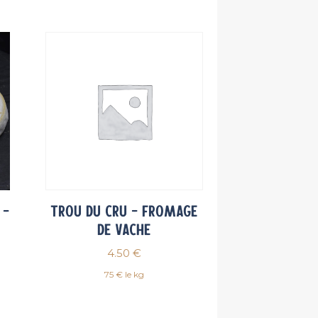
 –
Trou du Cru – Fromage
de vache
4.50
€
75 € le kg