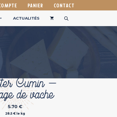
COMPTE
PANIER
CONTACT
ACTUALITÉS
ter Cumin –
age de vache
5.70
€
28.5 € le kg