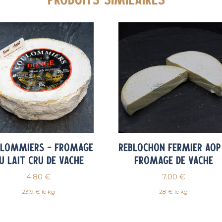
lommiers – fromage
Reblochon Fermier AOP
u lait cru de vache
Fromage de vache
4.80
€
7.00
€
23.9 € le kg
28 € le kg