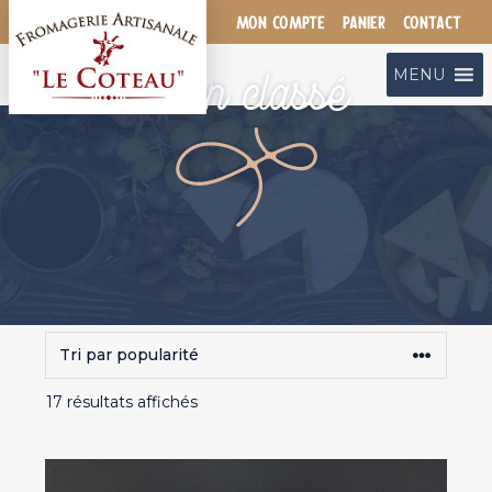
Aller
MON COMPTE
PANIER
CONTACT
au
contenu
Non classé
MENU
Trié
17 résultats affichés
par
popularité