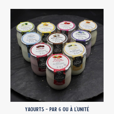
Ce
produit
a
plusieurs
variations.
Les
options
peuvent
être
choisies
sur
la
page
du
produit
Yaourts – par 6 ou à l’unité