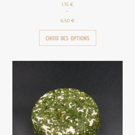
1.15
€
–
6.50
€
Plag
de
prix :
Choix des options
1.15 €
à
6.50 