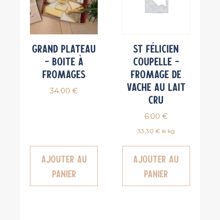
Grand Plateau
St Félicien
– Boite à
coupelle –
fromages
fromage de
vache au lait
34.00
€
cru
6.00
€
33.30 € le kg
Ajouter au
Ajouter au
panier
panier