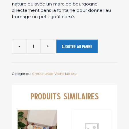
nature ou avec un marc de bourgogne
directement dans la fontaine pour donner au
fromage un petit goût corsé.
-
+
Ajouter au panier
quantité
de
Langres
AOP
Catégories :
Croûte lavée
,
Vache lait cru
-
fromage
de
vache
PRODUITS SIMILAIRES
au
lait
cru