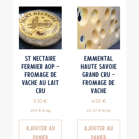
St Nectaire
Emmental
Fermier AOP –
Haute Savoie
Fromage de
Grand Cru –
vache au lait
Fromage de
cru
Vache
5.10
€
4.50
€
25.5 € le kg
22.40 € le kg
Ajouter au
Ajouter au
panier
panier