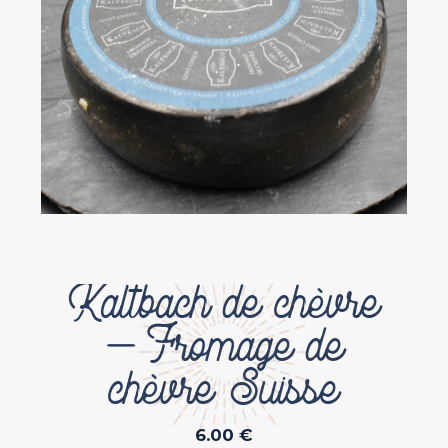
Kaltbach de chèvre
– Fromage de
chèvre Suisse
6.00
€