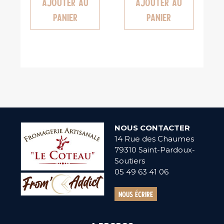
Ajouter au
Ajouter au
panier
panier
NOUS CONTACTER
14 Rue des Chaumes
79310 Saint-Pardoux-
Soutiers
05 49 63 41 06
Nous écrire