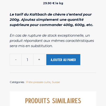
29.90 € le kg
Le tarif du Kaltbach de chèvre s’entend pour
200g. Ajoutez simplement une quantité
supérieure pour commander 400g, 600g, etc.
En cas de rupture de stock exceptionnelle, un
produit répondant aux mêmes caractéristiques
sera mis en substitution.
-
+
Ajouter au panier
quantité
de
Kaltbach
de
Catégories :
Pâte pressée cuite
,
Suisse
chèvre
-
Fromage
de
PRODUITS SIMILAIRES
chèvre