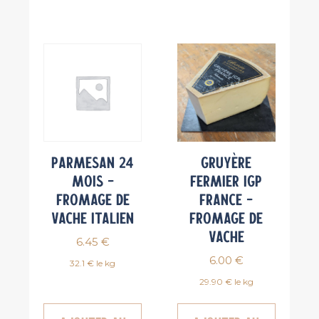
Parmesan 24
Gruyère
mois –
fermier IGP
Fromage de
France –
vache italien
Fromage de
vache
6.45
€
6.00
€
32.1 € le kg
29.90 € le kg