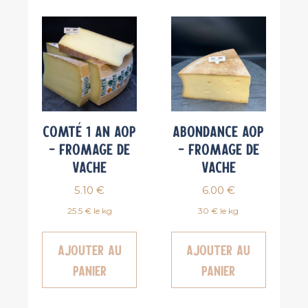
Suisse
Comté 1 an AOP
Abondance AOP
– Fromage de
– Fromage de
vache
vache
5.10
€
6.00
€
25.5 € le kg
30 € le kg
Ajouter au
Ajouter au
panier
panier