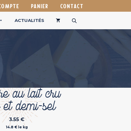
COMPTE
PANIER
CONTACT
ACTUALITÉS
e au lait cru
 et demi-sel
3.55
€
14.8 € le kg