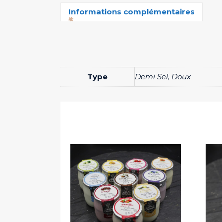
Informations complémentaires
Type
Demi Sel, Doux
Ce
produit
a
plusieurs
variations.
Les
options