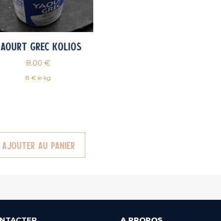
aourt Grec Kolios
8.00
€
8 € le kg
Ajouter au panier
NTACTER
A PROPOS