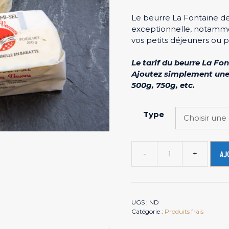
Le beurre La Fontaine d
exceptionnelle, notamme
vos petits déjeuners ou p
Le tarif du beurre La Fo
Ajoutez simplement une
500g, 750g, etc.
Type
-
+
Aj
quantité
de
Beurre
au
UGS :
ND
lait
Catégorie :
Produits frais
cru
doux